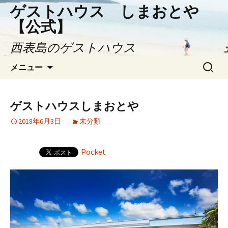
ゲストハウス しまおとや
【公式】
西表島のゲストハウス
コ
検
メニュー
ン
索:
テ
ン
ゲストハウスしまおとや
ツ
2018年6月3日
未分類
へ
ス
キ
Pocket
ッ
プ