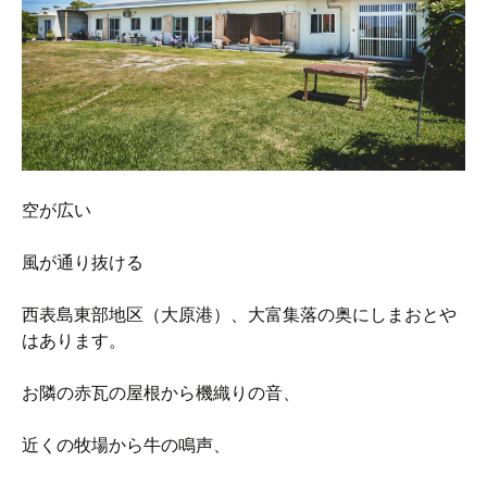
空が広い
風が通り抜ける
西表島東部地区（大原港）、大富集落の奥にしまおとや
はあります。
お隣の赤瓦の屋根から機織りの音、
近くの牧場から牛の鳴声、